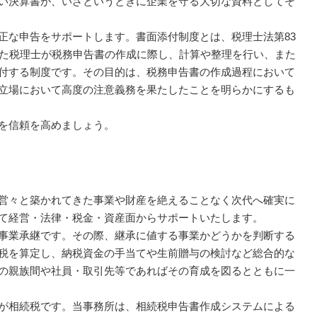
い決算書が、いざというときに企業を守る大切な資料としてそ
正な申告をサポートします。書面添付制度とは、税理士法第83
れた税理士が税務申告書の作成に際し、計算や整理を行い、また
付する制度です。その目的は、税務申告書の作成過程において
立場において高度の注意義務を果たしたことを明らかにするも
を信頼を高めましょう。
営々と築かれてきた事業や財産を絶えることなく次代へ確実に
て経営・法律・税金・資産面からサポートいたします。
事業承継です。その際、継承に値する事業かどうかを判断する
税を算定し、納税資金の手当てや生前贈与の検討など総合的な
の親族間や社員・取引先等であればその育成を図るとともに一
が相続税です。当事務所は、相続税申告書作成システムによる