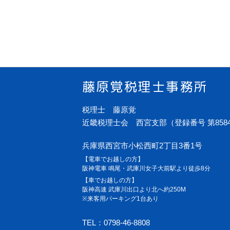
藤原覚税理士事務所
税理士 藤原覚
近畿税理士会 西宮支部（登録番号 第858
兵庫県西宮市小松西町2丁目3番1号
【電車でお越しの方】
阪神電車 鳴尾・武庫川女子大前駅より徒歩8分
【車でお越しの方】
阪神高速 武庫川出口より北へ約250M
※来客用パーキング1台あり
TEL：0798-46-8808